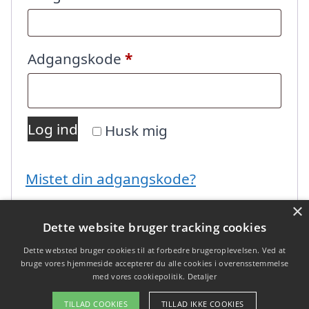
Påkrævet
Adgangskode
*
Log ind
Husk mig
Mistet din adgangskode?
×
Dette website bruger tracking cookies
Dette websted bruger cookies til at forbedre brugeroplevelsen. Ved at
bruge vores hjemmeside accepterer du alle cookies i overensstemmelse
med vores cookiepolitik.
Detaljer
Copyright 2026 - Pilanto Aps
TILLAD COOKIES
TILLAD IKKE COOKIES